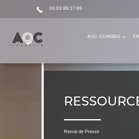
06 03 89 27 65
AOC CONSEILS
EX
RESSOURC
Revue de Presse