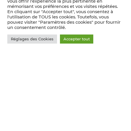
vous offrir l'expérience la plus pertinente en
mémorisant vos préférences et vos visites répétées.
En cliquant sur "Accepter tout", vous consentez à
l'utilisation de TOUS les cookies. Toutefois, vous
pouvez visiter "Paramètres des cookies" pour fournir
un consentement contrôlé.
Réglages des Cookies
Accepter tout
SUD-OUEST
Les Graves en Primeur au palais de la Bourse