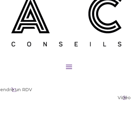
rendre un RDV
l
Vidéo
I