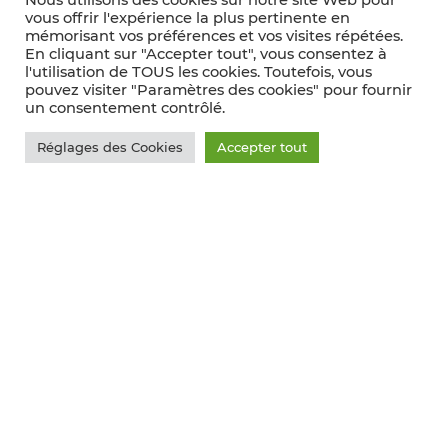
Nous utilisons des cookies sur notre site Web pour
vous offrir l'expérience la plus pertinente en
mémorisant vos préférences et vos visites répétées.
En cliquant sur "Accepter tout", vous consentez à
l'utilisation de TOUS les cookies. Toutefois, vous
pouvez visiter "Paramètres des cookies" pour fournir
un consentement contrôlé.
Réglages des Cookies
Accepter tout
UNION GIRONDINE
DES VINS DE
BORDEAUX
La vente à la propriété, un marché à privilégier