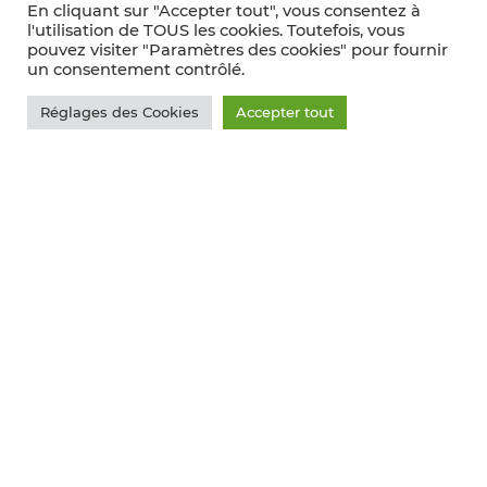
En cliquant sur "Accepter tout", vous consentez à
l'utilisation de TOUS les cookies. Toutefois, vous
pouvez visiter "Paramètres des cookies" pour fournir
un consentement contrôlé.
Réglages des Cookies
Accepter tout
UNION GIRONDINE
Le marché du vin en Scandinavie : Suède, Norvège,
Finlande et Danemark