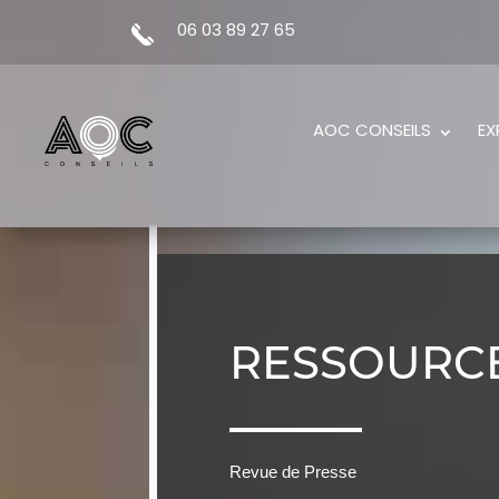
06 03 89 27 65
AOC CONSEILS
EX
RESSOURC
Revue de Presse