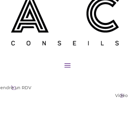
rendre un RDV
l
Vidéo
I