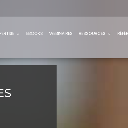
PERTISE
EBOOKS
WEBINAIRES
RESSOURCES
RÉFÉ
ES