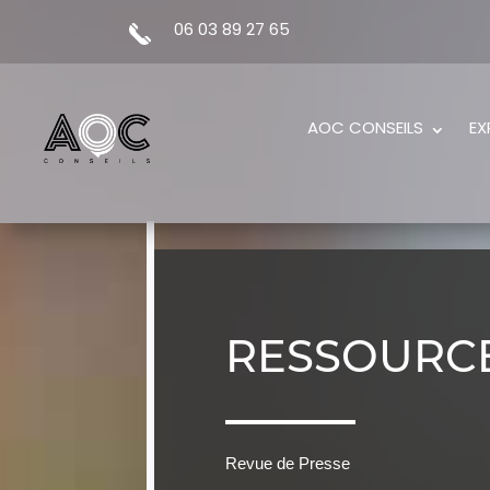
06 03 89 27 65
AOC CONSEILS
EX
RESSOURC
Revue de Presse