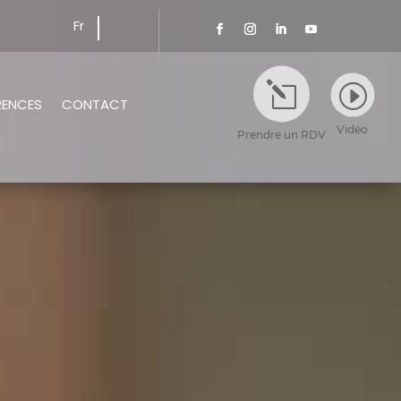
Fr
l
I
RENCES
CONTACT
Vidéo
Prendre un RDV