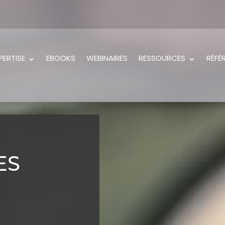
PERTISE
EBOOKS
WEBINAIRES
RESSOURCES
RÉFÉ
ES