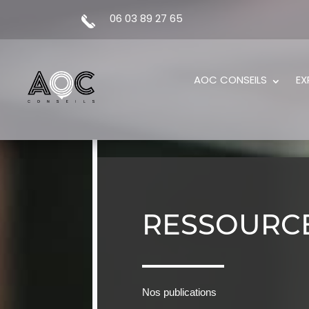
06 03 89 27 65
AOC CONSEILS
EX
RESSOURC
Nos publications