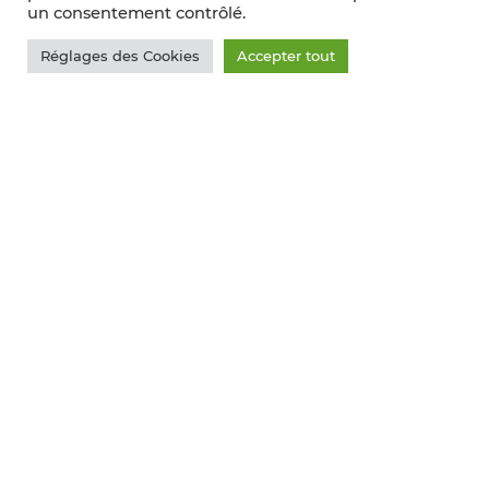
un consentement contrôlé.
Réglages des Cookies
Accepter tout
THIERRY SÈVE
BOURGOGNE CHAMPAGNE
ALSACE